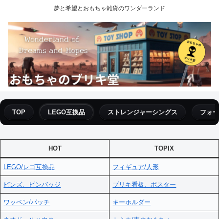
夢と希望とおもちゃ雑貨のワンダーランド
TOP
LEGO互換品
ストレンジャーシングス
フォー
HOT
TOPIX
LEGO/レゴ互換品
フィギュア/人形
ピンズ、ピンバッジ
ブリキ看板、ポスター
ワッペン/パッチ
キーホルダー