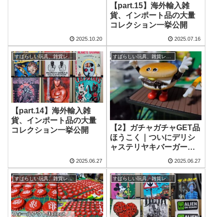
【part.15】海外輸入雑
貨、インポート品の大量
コレクション一挙公開
2025.10.20
2025.07.16
すばらしい玩具、雑貨レビュー
すばらしい玩具、雑貨レビュー
【part.14】海外輸入雑
貨、インポート品の大量
【2】ガチャガチャGET品
コレクション一挙公開
ほうこく｜ついにデリシ
ャステリヤキバーガーで
た｜FLAVORS Figure
2025.06.27
2025.06.27
Collection｜ガシャポン狂
すばらしい玩具、雑貨レビュー
すばらしい玩具、雑貨レビュー