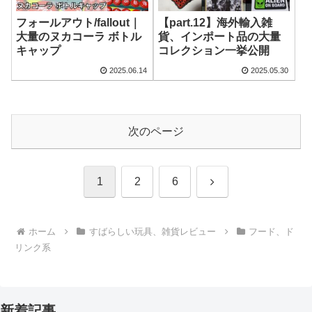
フォールアウト/fallout｜
【part.12】海外輸入雑
大量のヌカコーラ ボトル
貨、インポート品の大量
キャップ
コレクション一挙公開
2025.06.14
2025.05.30
次のページ
次
1
2
6
へ
ホーム
すばらしい玩具、雑貨レビュー
フード、ド
リンク系
新着記事