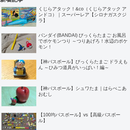
くじらアタック！&co（くじらアタック ア
ンドコ）｜スーパーレア【シロナガスクジ
ラ】
バンダイ(BANDAI) びっくらたまご お風呂
でポケモンつり ～つりあげろ！水辺のポケ
モン！
【神バスボール】びっくらたまご ドラえも
ん ～ひみつ道具がいっぱい！編～
【神バスボール】シュワたま｜はらぺこあ
おむし
【100均バスボール】vs【高級バスボー
ル】