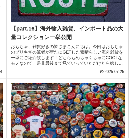
た
【part.16】海外輸入雑貨、インポート品の大
量コレクション一挙公開
おもちゃ、雑貨好きの皆さまこんにちは。今回はおもちゃ
のブリキ堂の筆者が新たにGETした素晴らしい海外雑貨を
一挙にご紹介致します！どちらもめちゃくちゃにCOOLな
モノなので、是非最後まで見ていっていただけたら嬉しい
です！今回でこのシリーズはな...
14
2025.07.25
すばらしい玩具、雑貨レビュー