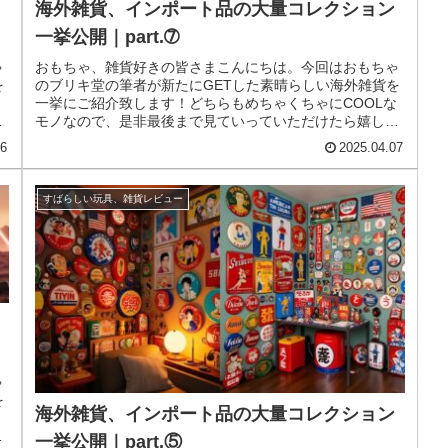
海外雑貨、インポート品の大量コレクション
一挙公開｜part.➆
ゃ
おもちゃ、雑貨好きの皆さまこんにちは。今回はおもちゃ
を
のブリキ堂の筆者が新たにGETした素晴らしい海外雑貨を
な
一挙にご紹介致します！どちらもめちゃくちゃにCOOLな
い
モノなので、是非最後まで見ていっていただけたら嬉しい
です！今回でこのシリーズはp...
16
2025.04.07
すばらしい玩具、雑貨レビュー
ゃ
を
海外雑貨、インポート品の大量コレクション
な
い
一挙公開｜part.⑤