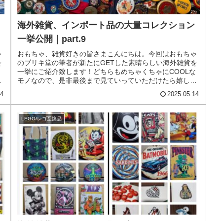
海外雑貨、インポート品の大量コレクション
一挙公開｜part.9
ゃ
おもちゃ、雑貨好きの皆さまこんにちは。今回はおもちゃ
を
のブリキ堂の筆者が新たにGETした素晴らしい海外雑貨を
な
一挙にご紹介致します！どちらもめちゃくちゃにCOOLな
い
モノなので、是非最後まで見ていっていただけたら嬉しい
です！今回でこのシリーズはp...
14
2025.05.14
LEGO/レゴ互換品