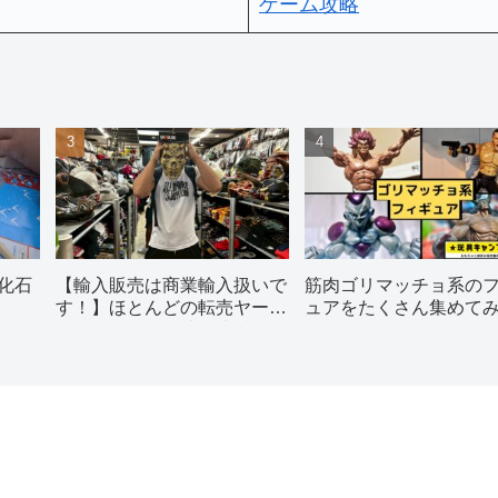
ゲーム攻略
化石
【輸入販売は商業輸入扱いで
筋肉ゴリマッチョ系の
す！】ほとんどの転売ヤーが
ュアをたくさん集めて
理解していない法律違反につ
た
いてプロが解説します