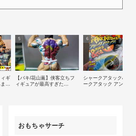
【バキ/花山薫】侠客立ちフ
シャークアタック&co
フィギ
ィギュアが最高すぎた…
ークアタック アンドコ
みまし
ーソン限定ver｜からあ
ン獲物でた！
おもちゃサーチ