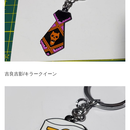
吉良吉影/キラークイーン