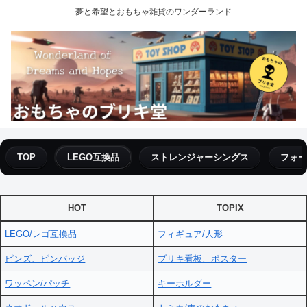
夢と希望とおもちゃ雑貨のワンダーランド
TOP
LEGO互換品
ストレンジャーシングス
フォー
HOT
TOPIX
LEGO/レゴ互換品
フィギュア/人形
ピンズ、ピンバッジ
ブリキ看板、ポスター
ワッペン/パッチ
キーホルダー