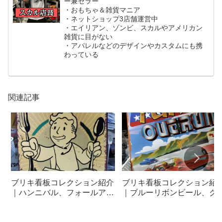
ー兼セラー
・おもちゃ＆雑貨マニア
・ネットショップ3店舗運営中
・エイリアン、ゾンビ、スカルやアメリカン
雑貨に目がない
・アパレルなどのデザインやカスタムにも携
わっている
関連記事
ブリキ看板コレクション紹介
ブリキ看板コレクション紹
｜ハンニバル、フォールアウ
｜ブルーリボンビール、グ
ト、ロッキー、ゴーストバス
ムリン、ガベジパイルキッ
ターズ、ジョーズ
ズ、マッドボールズ、シザ