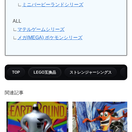
∟
ミニバービーランドシリーズ
ALL
∟
マテルゲームシリーズ
∟
メガ(MEGA) ポケモンシリーズ
TOP
LEGO互換品
ストレンジャーシングス
フ
関連記事