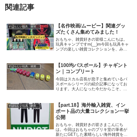
関連記事
【名作映画/ムービー】関連グッ
すばらしい玩具、雑貨レビュー
ズたくさん集めてみました！
おもちゃ、雑貨好きの皆様こんにちは。
玩具キャンプですm(__)m今回も玩具キャ
ンプの楽しい雑貨コレクションを、みん
なで一緒に見ていきましょう。名作映画/
ムービー関連グッズ黄金のオスカー像こ
ちらは金ピカに輝くゴールデンオスカー
【100均バスボール】チャギント
すばらしい玩具、雑貨レビュー
像マグネットです...
ン｜コンプリート
今回はスカル店長が息子と集めているバ
スボールシリーズの紹介記事になってお
ります。大人になった今だからこそ、好
き放題オモチャで遊ぶのだ。セリア購入
｜チャギントンバスボールラインナップ
(adsbygoogle = window.adsbygo...
【part.18】海外輸入雑貨、イン
すばらしい玩具、雑貨レビュー
ポート品の大量コレクション一挙
公開
おもちゃ、雑貨好きの皆さまこんにち
は。今回はおもちゃのブリキ堂の筆者が
新たにGETした素晴らしい海外雑貨を一