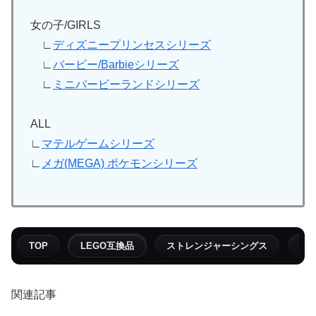
女の子/GIRLS
∟
ディズニープリンセスシリーズ
∟
バービー/Barbieシリーズ
∟
ミニバービーランドシリーズ
ALL
∟
マテルゲームシリーズ
∟
メガ(MEGA) ポケモンシリーズ
TOP
LEGO互換品
ストレンジャーシングス
フ
関連記事