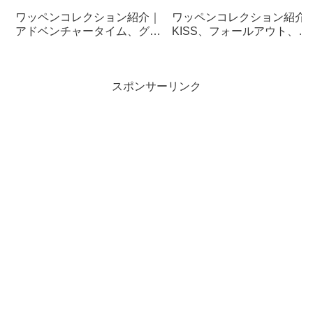
ワッペンコレクション紹介｜
ワッペンコレクション紹介
アドベンチャータイム、グレ
KISS、フォールアウト、グ
ムリン、E.T、グレムリン、
レイトフルデッド、グレム
ゴリラ、覆面女
ン、
スポンサーリンク