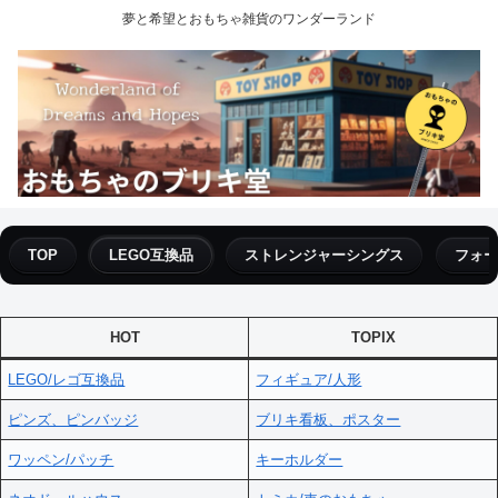
夢と希望とおもちゃ雑貨のワンダーランド
TOP
LEGO互換品
ストレンジャーシングス
フォー
HOT
TOPIX
LEGO/レゴ互換品
フィギュア/人形
ピンズ、ピンバッジ
ブリキ看板、ポスター
ワッペン/パッチ
キーホルダー