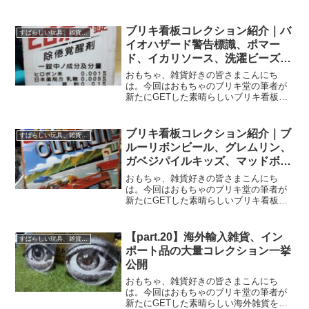
挙にご紹介致します！どちらもめちゃく
ちゃにCOOLなモノなので、是非最後ま
で見ていっていただけたら嬉しいです！
ブリキ看板コレクション紹介｜バ
すばらしい玩具、雑貨レビュー
今回でこのシリーズはつ...
イオハザード警告標識、ポマー
ド、イカリソース、洗濯ビーズ、
王様クレヨン、ヒロポン錠、エビ
おもちゃ、雑貨好きの皆さまこんにち
ス完全飼料、アサヒビール、寿司
は。今回はおもちゃのブリキ堂の筆者が
新たにGETした素晴らしいブリキ看板を
いくつかご紹介致します！どちらもめち
ゃくちゃにCOOLなモノなので、是非最
後まで見ていっていただけたら嬉しいで
ブリキ看板コレクション紹介｜ブ
すばらしい玩具、雑貨レビュー
す！ブリキ看板コレクシ...
ルーリボンビール、グレムリン、
ガベジパイルキッズ、マッドボー
ルズ、シザーハンズ、スーサイド
おもちゃ、雑貨好きの皆さまこんにち
スクワット、ラットフィンク、フ
は。今回はおもちゃのブリキ堂の筆者が
新たにGETした素晴らしいブリキ看板を
ィリックス、アウトラン
いくつかご紹介致します！どちらもめち
ゃくちゃにCOOLなモノなので、是非最
後まで見ていっていただけたら嬉しいで
【part.20】海外輸入雑貨、イン
すばらしい玩具、雑貨レビュー
す！ブリキ看板コレクシ...
ポート品の大量コレクション一挙
公開
おもちゃ、雑貨好きの皆さまこんにち
は。今回はおもちゃのブリキ堂の筆者が
新たにGETした素晴らしい海外雑貨を一