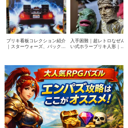
ブリキ看板コレクション紹介
入手困難｜超レトロなぜん
｜スターウォーズ、バックト
い式ホラーブリキ人形｜
ゥザフューチャー、ジェイカ
MUMMY（マミー）｜THE
トラー、パルプフィクション
CREATURE FROM THE
BLACK LAGOON（ザ クリ
チャー フロム ザ ブラック
グーン）