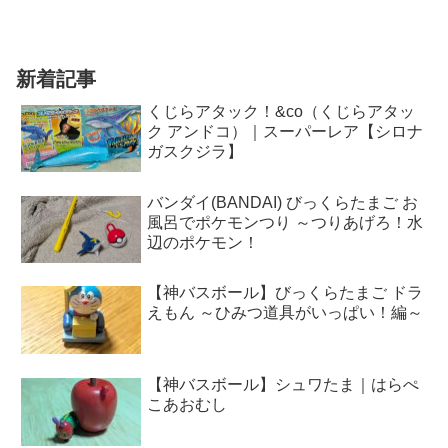
挙にご紹介致します！どちらもめちゃく
ちゃにCOOLなモノなので、是非最後ま
で見ていっていただけたら嬉しいです！
今回でこのシリーズはつ...
新着記事
くじらアタック！&co（くじらアタッ
ク アンドコ）｜スーパーレア【シロナ
ガスクジラ】
バンダイ(BANDAI) びっくらたまご お
風呂でポケモンつり ～つりあげろ！水
辺のポケモン！
【神バスボール】びっくらたまご ドラ
えもん ～ひみつ道具がいっぱい！編～
【神バスボール】シュワたま｜はらぺ
こあおむし