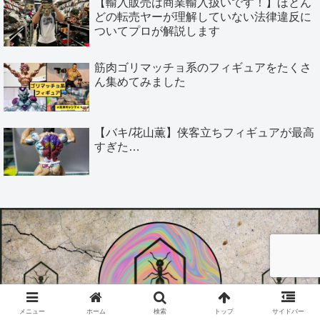
【輸入販売は商業輸入扱いです！】ほとん
どの転売ヤーが理解していない法律違反に
ついてプロが解説します
筋肉ゴリマッチョ系のフィギュアをたくさ
ん集めてみました
【バキ/花山薫】侠客立ちフィギュアが最高
すぎた…
メニュー
ホーム
検索
トップ
サイドバー