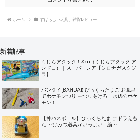
ホーム
すばらしい玩具、雑貨レビュー
新着記事
くじらアタック！&co（くじらアタック ア
ンドコ）｜スーパーレア【シロナガスクジ
ラ】
バンダイ(BANDAI) びっくらたまご お風呂
でポケモンつり ～つりあげろ！水辺のポケ
モン！
【神バスボール】びっくらたまご ドラえも
ん ～ひみつ道具がいっぱい！編～