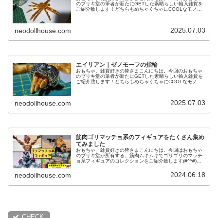
のブリキ堂の筆者が新たにGETした素晴らしい輸入雑貨を
ご紹介致します！どちらもめちゃくちゃにCOOLなモノな
ので、是非最後まで見ていっていただけたら嬉しいです！
エイリアン｜ファイスハガーの...
2025.07.03
neodollhouse.com
エイリアン｜ゼノモーフの指輪
おもちゃ、雑貨好きの皆さまこんにちは。今回のおもちゃ
のブリキ堂の筆者が新たにGETした素晴らしい輸入雑貨を
ご紹介致します！どちらもめちゃくちゃにCOOLなモノな
ので、是非最後まで見ていっていただけたら嬉しいです！
エイリアン｜ゼノモーフの指輪...
2025.07.03
neodollhouse.com
筋肉ゴリマッチョ系のフィギュアをたくさん集め
てみました
おもちゃ、雑貨好きの皆さまこんにちは。今回はおもちゃ
のブリキ堂が所有する、筋肉ムキムキでゴリゴリのマッチ
ョ系フィギュアのコレクションをご紹介致します(#^^#)筋
肉おもちゃ好きの方は必見の記事になっておりますので、
是非最後までお付き合いくだ...
2024.06.18
neodollhouse.com