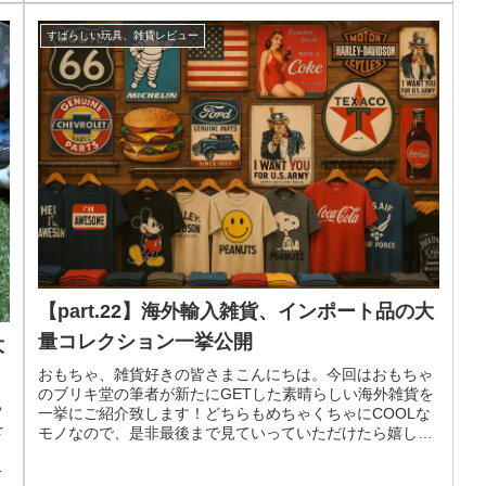
すばらしい玩具、雑貨レビュー
【part.22】海外輸入雑貨、インポート品の大
量コレクション一挙公開
大
おもちゃ、雑貨好きの皆さまこんにちは。今回はおもちゃ
のブリキ堂の筆者が新たにGETした素晴らしい海外雑貨を
ゃ
一挙にご紹介致します！どちらもめちゃくちゃにCOOLな
を
モノなので、是非最後まで見ていっていただけたら嬉しい
な
です！今回でこのシリーズはつ...
い