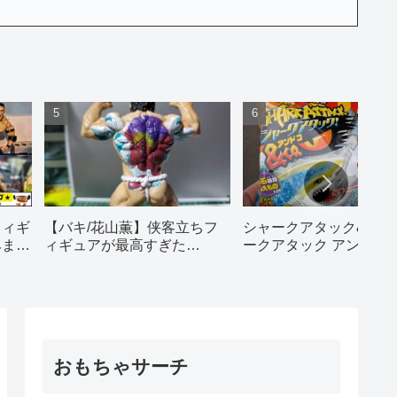
【バキ/花山薫】侠客立ちフ
シャークアタック&co
フィギ
ィギュアが最高すぎた…
ークアタック アンドコ
みまし
ーソン限定ver｜からあ
ン獲物でた！
おもちゃサーチ