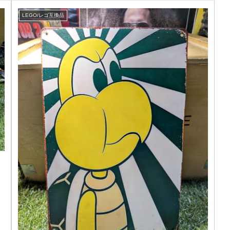
LEGO/レゴ互換品
ク