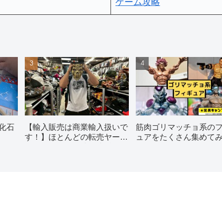
ゲーム攻略
化石
【輸入販売は商業輸入扱いで
筋肉ゴリマッチョ系の
す！】ほとんどの転売ヤーが
ュアをたくさん集めて
理解していない法律違反につ
た
いてプロが解説します