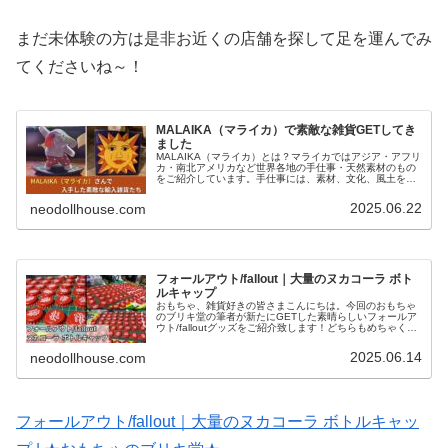
まだ未体験の方は是非お近くの店舗を探して足を運んでみ
てくださいね～！
MALAIKA（マライカ）で素敵な雑貨GETしてき
ました
MALAIKA（マライカ）とは？マライカではアジア・アフリ
カ・南北アメリカなど世界各地の手仕事・天然素材のもの
をご紹介しています。手仕事には、素材、文化、風土を織
り交ぜた歴史や伝統が、人の手により自然に表現され、そ
の温かみを感じることのでき...
2025.06.22
neodollhouse.com
フォールアウト/fallout｜大量のヌカコーラ ボト
ルキャップ
おもちゃ、雑貨好きの皆さまこんにちは。今回のおもちゃ
のブリキ堂の筆者が新たにGETした素晴らしいフォールア
ウト/falloutグッズをご紹介致します！どちらもめちゃくち
ゃにCOOLなモノなので、是非最後まで見ていっていただ
けたら嬉しいです！...
2025.06.14
neodollhouse.com
フォールアウト/fallout｜大量のヌカコーラ ボトルキャッ