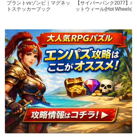
プラントvsゾンビ｜マグネッ
【サイバーパンク2077】ホ
トステッカーブック
ットウィール(Hot Wheels) 
ップカルチャー クアドラ タ
ーボ-R V-テック