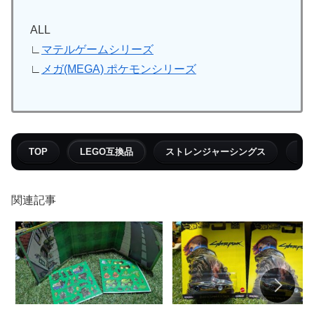
ALL
∟
マテルゲームシリーズ
∟
メガ(MEGA) ポケモンシリーズ
TOP
LEGO互換品
ストレンジャーシングス
フ
関連記事