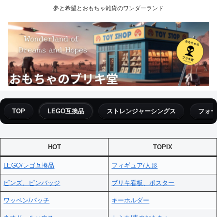
夢と希望とおもちゃ雑貨のワンダーランド
TOP
LEGO互換品
ストレンジャーシングス
フォー
HOT
TOPIX
LEGO/レゴ互換品
フィギュア/人形
ピンズ、ピンバッジ
ブリキ看板、ポスター
ワッペン/パッチ
キーホルダー