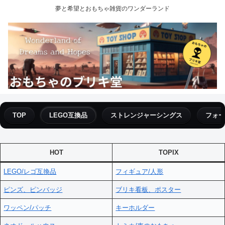
夢と希望とおもちゃ雑貨のワンダーランド
TOP
LEGO互換品
ストレンジャーシングス
フォー
HOT
TOPIX
LEGO/レゴ互換品
フィギュア/人形
ピンズ、ピンバッジ
ブリキ看板、ポスター
ワッペン/パッチ
キーホルダー