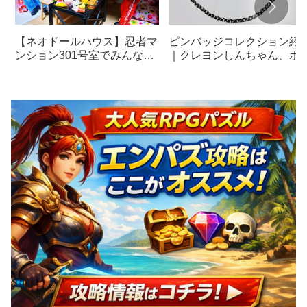
【ネオドールハウス】忍者マ
ピンバッジコレクション紹
ンション301号室でみんな揃
｜クレヨンしんちゃん、ポ
ってチートデイ【ミニチュ
モン、シンプソンズ、ラー
ア】
ラットドーナッツ、ホラー
画、らんま1/2、レトロゲー
ムカセット