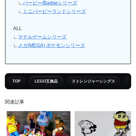
∟
バービー/Barbieシリーズ
∟
ミニバービーランドシリーズ
ALL
∟
マテルゲームシリーズ
∟
メガ(MEGA) ポケモンシリーズ
TOP
LEGO互換品
ストレンジャーシングス
フ
関連記事