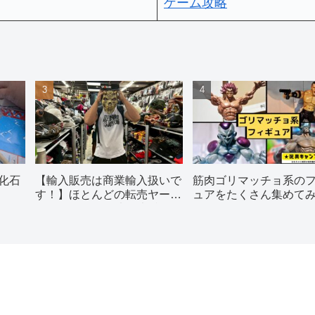
ゲーム攻略
化石
【輸入販売は商業輸入扱いで
筋肉ゴリマッチョ系の
す！】ほとんどの転売ヤーが
ュアをたくさん集めて
理解していない法律違反につ
た
いてプロが解説します