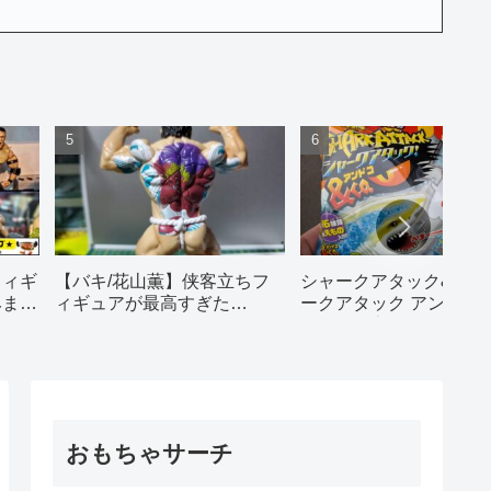
【バキ/花山薫】侠客立ちフ
シャークアタック&co
フィギ
ィギュアが最高すぎた…
ークアタック アンドコ
みまし
ーソン限定ver｜からあ
ン獲物でた！
おもちゃサーチ