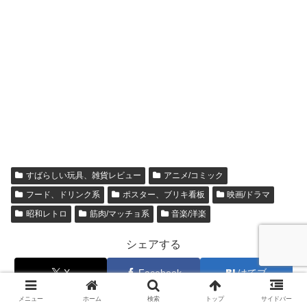
すばらしい玩具、雑貨レビュー
アニメ/コミック
フード、ドリンク系
ポスター、ブリキ看板
映画/ドラマ
昭和レトロ
筋肉/マッチョ系
音楽/洋楽
シェアする
X
Facebook
はてブ
メニュー
ホーム
検索
トップ
サイドバー
LINE
コピー