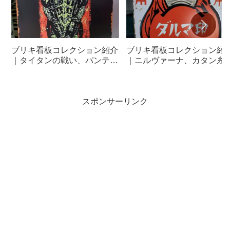
ブリキ看板コレクション紹介
ブリキ看板コレクション紹
｜タイタンの戦い、パンテ
｜ニルヴァーナ、カタン糸
ラ、フィリックス、マッハ
エスエスチェーン、東京駅
GoGoGo、スパイダーマン、
ICEE、アラレちゃん、スタ
ヴェノム、シンシティ、ドロ
ーウォーズ、マクドナルド
スポンサーリンク
ヘドロ
ルート66