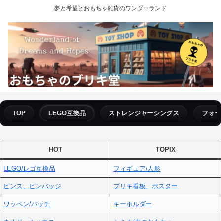
夢と希望とおもちゃ雑貨のワンダーランド
TOP
LEGO互換品
ストレンジャーシングス
フォー
HOT
TOPIX
LEGO/レゴ互換品
フィギュア/人形
ピンズ、ピンバッジ
ブリキ看板、ポスター
ワッペン/パッチ
キーホルダー