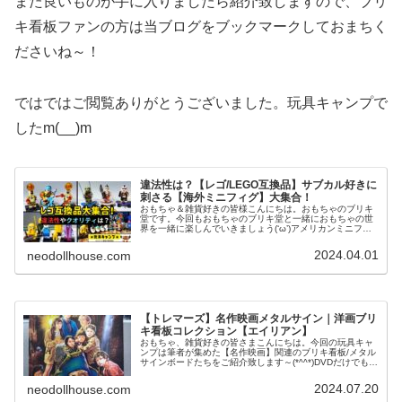
また良いものが手に入りましたら紹介致しますので、ブリ
キ看板ファンの方は当ブログをブックマークしておまちく
ださいね～！
ではではご閲覧ありがとうございました。玩具キャンプで
したm(__)m
違法性は？【レゴ/LEGO互換品】サブカル好きに
刺さる【海外ミニフィグ】大集合！
おもちゃ＆雑貨好きの皆様こんにちは。おもちゃのブリキ
堂です。今回もおもちゃのブリキ堂と一緒におもちゃの世
界を一緒に楽しんでいきましょう(‘ω’)アメリカンミニフィ
グ大集合！ (adsbygoogle = window.adsbygoogle...
2024.04.01
neodollhouse.com
【トレマーズ】名作映画メタルサイン｜洋画ブリ
キ看板コレクション【エイリアン】
おもちゃ、雑貨好きの皆さまこんにちは。今回の玩具キャ
ンプは筆者が集めた【名作映画】関連のブリキ看板/メタル
サインボードたちをご紹介致します～(*^^*)DVDだけでも
300本以上自宅にコレクションしている筆者は、映画関連
の雑貨が大好きなので...
2024.07.20
neodollhouse.com