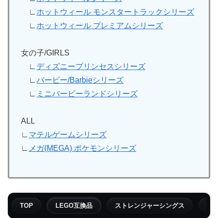
∟
ホットウィール モンスタートラックシリーズ
∟
ホットウィール プレミアムシリーズ
女の子/GIRLS
∟
ディズニープリンセスシリーズ
∟
バービー/Barbieシリーズ
∟
ミニバービーランドシリーズ
ALL
∟
マテルゲームシリーズ
∟
メガ(MEGA) ポケモンシリーズ
TOP
LEGO互換品
ストレンジャーシングス
フ