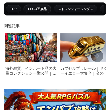
TOP
LEGO互換品
ストレンジャーシングス
フ
関連記事
カプセルプラレール｜ドク
海外雑貨、インポート品の大
ーイエロー大集合｜金のド
量コレクション一挙公開｜
ターイエロー｜ガシャポン
part.10
GET品ほうこく