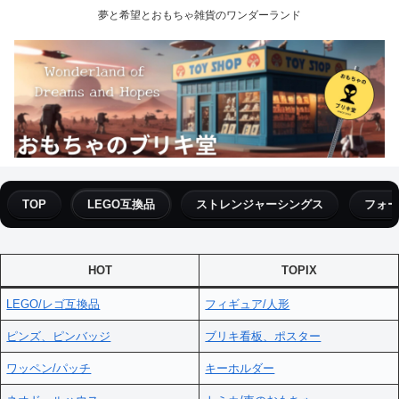
夢と希望とおもちゃ雑貨のワンダーランド
TOP
LEGO互換品
ストレンジャーシングス
フォー
HOT
TOPIX
LEGO/レゴ互換品
フィギュア/人形
ピンズ、ピンバッジ
ブリキ看板、ポスター
ワッペン/パッチ
キーホルダー