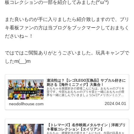
板コレクションの一部を紹介してみました(*’ω’*)
また良いものが手に入りましたら紹介致しますので、ブリ
キ看板ファンの方は当ブログをブックマークしておまちく
ださいね～！
ではではご閲覧ありがとうございました。玩具キャンプで
したm(__)m
違法性は？【レゴ/LEGO互換品】サブカル好きに
刺さる【海外ミニフィグ】大集合！
おもちゃ＆雑貨好きの皆様こんにちは。おもちゃのブリキ
堂です。今回もおもちゃのブリキ堂と一緒におもちゃの世
界を一緒に楽しんでいきましょう(‘ω’)アメリカンミニフィ
グ大集合！ (adsbygoogle = window.adsbygoogle...
2024.04.01
neodollhouse.com
【トレマーズ】名作映画メタルサイン｜洋画ブリ
キ看板コレクション【エイリアン】
おもちゃ、雑貨好きの皆さまこんにちは。今回の玩具キャ