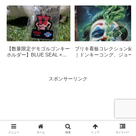
【数量限定デモゴルゴンキー
ブリキ看板コレクション紹
ホルダー】BLUE SEAL ×
｜ドンキーコング、ジョー
Netflixシリーズ「ストレンジ
ー、KISS、アンダーテー
ャー・シングス 未知の世
ル、マーズアタック、ミシ
界」
ランタイヤ
スポンサーリンク
メニュー
ホーム
検索
トップ
サイドバー