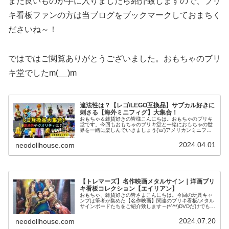
また良いものが手に入りましたら紹介致しますので、ブリ
キ看板ファンの方は当ブログをブックマークしておまちく
ださいね～！
ではではご閲覧ありがとうございました。おもちゃのブリ
キ堂でしたm(__)m
違法性は？【レゴ/LEGO互換品】サブカル好きに
刺さる【海外ミニフィグ】大集合！
おもちゃ＆雑貨好きの皆様こんにちは。おもちゃのブリキ
堂です。今回もおもちゃのブリキ堂と一緒におもちゃの世
界を一緒に楽しんでいきましょう(‘ω’)アメリカンミニフィ
グ大集合！ (adsbygoogle = window.adsbygoogle...
2024.04.01
neodollhouse.com
【トレマーズ】名作映画メタルサイン｜洋画ブリ
キ看板コレクション【エイリアン】
おもちゃ、雑貨好きの皆さまこんにちは。今回の玩具キャ
ンプは筆者が集めた【名作映画】関連のブリキ看板/メタル
サインボードたちをご紹介致します～(*^^*)DVDだけでも
300本以上自宅にコレクションしている筆者は、映画関連
の雑貨が大好きなので...
2024.07.20
neodollhouse.com