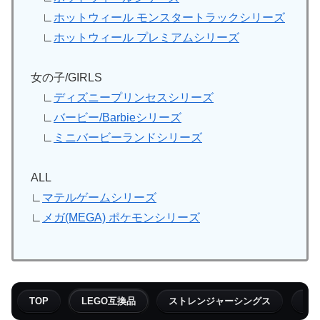
∟
ホットウィール モンスタートラックシリーズ
∟
ホットウィール プレミアムシリーズ
女の子/GIRLS
∟
ディズニープリンセスシリーズ
∟
バービー/Barbieシリーズ
∟
ミニバービーランドシリーズ
ALL
∟
マテルゲームシリーズ
∟
メガ(MEGA) ポケモンシリーズ
TOP
LEGO互換品
ストレンジャーシングス
フ