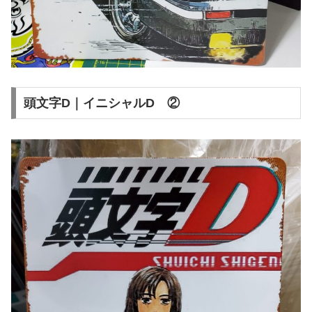
頭文字D｜イニシャルD ②