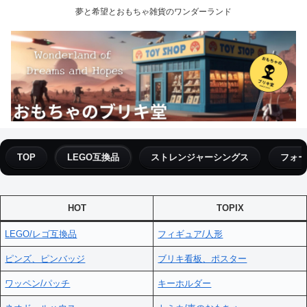
夢と希望とおもちゃ雑貨のワンダーランド
TOP
LEGO互換品
ストレンジャーシングス
フォー
HOT
TOPIX
LEGO/レゴ互換品
フィギュア/人形
ピンズ、ピンバッジ
ブリキ看板、ポスター
ワッペン/パッチ
キーホルダー