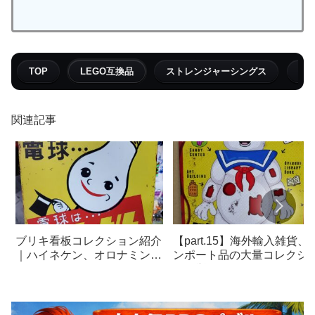
TOP
LEGO互換品
ストレンジャーシングス
フ
関連記事
ブリキ看板コレクション紹介
【part.15】海外輸入雑貨、
｜ハイネケン、オロナミン
ンポート品の大量コレクシ
C、巨人の星、チューバッ
ン一挙公開
カ、クラッカージャック、エ
リア51、ゾンビゾーン、マク
ドナルド