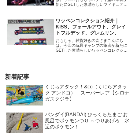
新たにGETした素晴らしいフィギュアを
いくつかご紹介致します！どちらもめち
ゃくちゃにCOOLなモノなので、是非最
後まで見ていっていただけたら嬉しいで
ワッペンコレクション紹介｜
すばらしい玩具、雑貨レビュー
す！ドラゴンボールフィ...
KISS、フォールアウト、グレイ
トフルデッド、グレムリン、
おもちゃ、雑貨好きの皆さまこんにち
は。今回の玩具キャンプの筆者が新たに
GETした素晴らしいワッペンコレクショ
ンをいくつかご紹介致します！どちらも
めちゃくちゃにCOOLなモノなので、是
非最後まで見ていっていただけたら嬉し
いです！ワッペンコレク...
新着記事
くじらアタック！&co（くじらアタッ
ク アンドコ）｜スーパーレア【シロナ
ガスクジラ】
バンダイ(BANDAI) びっくらたまご お
風呂でポケモンつり ～つりあげろ！水
辺のポケモン！