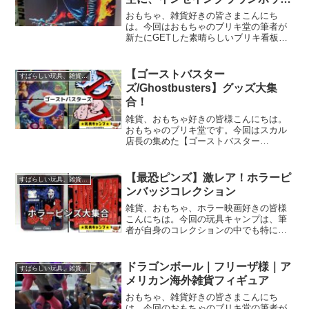
ー、KISS、マクドナルド、ファ
おもちゃ、雑貨好きの皆さまこんにち
イトクラブ、MTV、ゴーストライ
は。今回はおもちゃのブリキ堂の筆者が
新たにGETした素晴らしいブリキ看板を
ダー
いくつかご紹介致します！どちらもめち
ゃくちゃにCOOLなモノなので、是非最
後まで見ていっていただけたら嬉しいで
【ゴーストバスター
すばらしい玩具、雑貨レビュー
す！ブリキ看板コレクシ...
ズ/Ghostbusters】グッズ大集
合！
雑貨、おもちゃ好きの皆様こんにちは。
おもちゃのブリキ堂です。今回はスカル
店長の集めた【ゴーストバスター
ズ/Ghostbusters】関連のグッズを紹介致
します～m(__)m【ゴーストバスター
ズ/Ghostbusters】グッズフィギュア大
【最恐ピンズ】激レア！ホラーピ
すばらしい玩具、雑貨レビュー
人...
ンバッジコレクション
雑貨、おもちゃ、ホラー映画好きの皆様
こんにちは。今回の玩具キャンプは、筆
者が自身のコレクションの中でも特に気
に入っている【ホラーピンズ】をいくつ
かご紹介致しますm(__)m今回も魅惑のピ
ンバッジの世界に皆様をお連れ致します
ドラゴンボール｜フリーザ様｜ア
すばらしい玩具、雑貨レビュー
よ…(´ﾟωﾟ｀)...
メリカン海外雑貨フィギュア
おもちゃ、雑貨好きの皆さまこんにち
は。今回のおもちゃのブリキ堂の筆者が