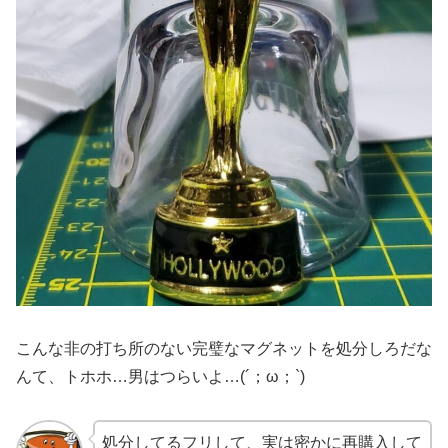
こんな非の打ち所のない完璧なマグネットを処分しろだな
んて、トホホ…男はつらいよ…(´；ω；`)
処分してるフリして、実は密かに再購入して