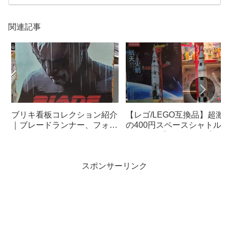
関連記事
ブリキ看板コレクション紹介
【レゴ/LEGO互換品】超激
｜ブレードランナー、フォー
の400円スペースシャトル
ルアウト（ドラマ版）、ター
神すぎた【TEMU/テム】
ミネーター2、ストレンジャ
ーシングス、ROTL
スポンサーリンク