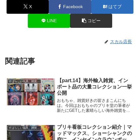
X
Facebook
はてブ
LINE
コピー
スカル店長
関連記事
【part.14】海外輸入雑貨、イン
すばらしい玩具、雑貨レビュー
ポート品の大量コレクション一挙
公開
おもちゃ、雑貨好きの皆さまこんにち
は。今回はおもちゃのブリキ堂の筆者が
新たにGETした素晴らしい海外雑貨を一
挙にご紹介致します！どちらもめちゃく
ちゃにCOOLなモノなので、是非最後ま
で見ていっていただけたら嬉しいです！
ブリキ看板コレクション紹介｜マ
すばらしい玩具、雑貨レビュー
今回でこのシリーズはつ...
ッドマックス、ショーシャンクの
空に、インセインクラウンポッシ