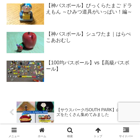
【神バスボール】びっくらたまご ドラ
えもん ～ひみつ道具がいっぱい！編～
【神バスボール】シュワたま｜はらぺ
こあおむし
【100均バスボール】vs【高級バスボ
ール】
【サウスパーク/SOUTH PARK】のグッ
ズをたくさん集めてみました
メニュー
ホーム
検索
トップ
サイドバー
【筋トレ、筋肉雑貨】たくさん集めてみ