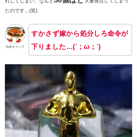
れしてしまい、なんと
大量発注してしまっ
たのです…(笑)
すかさず嫁から処分しろ命令が
下りました…(´；ω；`)
玩具キャンプ