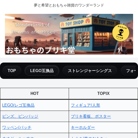
夢と希望とおもちゃ雑貨のワンダーランド
TOP
LEGO互換品
ストレンジャーシングス
フォー
HOT
TOPIX
LEGO/レゴ互換品
フィギュア/人形
ピンズ、ピンバッジ
ブリキ看板、ポスター
ワッペン/パッチ
キーホルダー