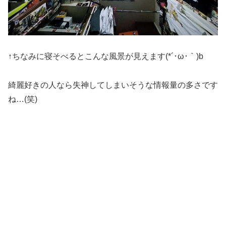
↑ちなみに寝そべるとこんな風景が見えます(*´･ω･｀)b
綺麗好きの人なら失神してしまいそうな情報量の多さです
ね…(笑)