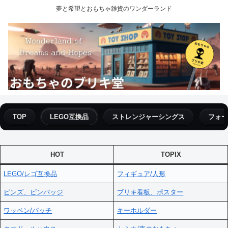
夢と希望とおもちゃ雑貨のワンダーランド
TOP
LEGO互換品
ストレンジャーシングス
フォー
HOT
TOPIX
LEGO/レゴ互換品
フィギュア/人形
ピンズ、ピンバッジ
ブリキ看板、ポスター
ワッペン/パッチ
キーホルダー