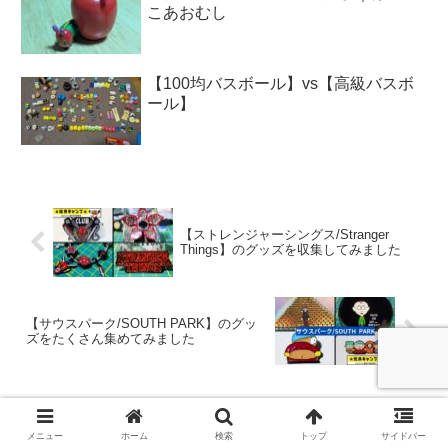
こあおむし
【100均バスボール】vs【高級バスボ
ール】
【ストレンジャーシングス/Stranger
Things】のグッズを収集してみました
【サウスパーク/SOUTH PARK】のグッ
ズをたくさん集めてみました
コメント
メニュー
ホーム
検索
トップ
サイドバー