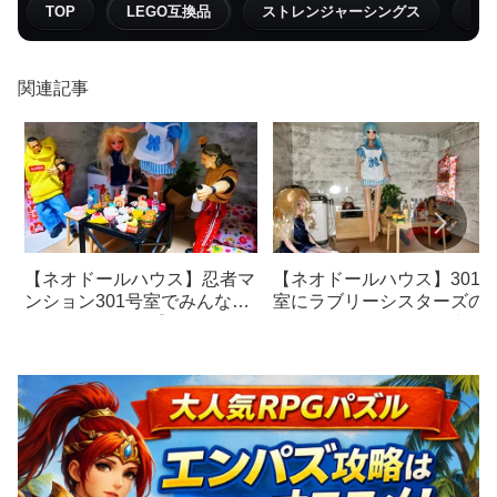
TOP
LEGO互換品
ストレンジャーシングス
フ
関連記事
【ネオドールハウス】忍者マ
【ネオドールハウス】301
ンション301号室でみんな揃
室にラブリーシスターズの
ってチートデイ【ミニチュ
ンちゃん（キャンドゥ出身
ア】
が入居しました！【ミニチ
ア】