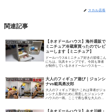
スカル店長
関連記事
【ネオドールハウス】海外通販で
すばらしい玩具、雑貨レビュー
ミニチュア冷蔵庫買ったのでレビ
ューします【ミニチュア】
ドールハウス&ミニチュア好きの皆様こん
にちは。玩具キャンプです。今回も筆者
が制作しているネオドールハウスを一緒
に楽しんでいきましょう(‘ω’)ネオドール
ハウスとはネオドールハウスとは当ブロ
グの筆者が作り上げる、まったく新しい
大人のフィギュア遊び｜ジョンシ
すばらしい玩具、雑貨レビュー
タイプのドールハ...
ナvs範馬勇次郎
大人のフィギュア遊び↑これは筆者がジョ
ンシナ人形のために用意したジョンシナ
ハウスの一画。ここで夜な夜な大人のフ
ィギュア遊びを嗜んでいる。大人のフィ
ギュア遊びと言っても、エロいフィギュ
ア遊びではなく、至極健全な戦いごっこ
【ネオドールハウス】ネオ川崎・
サイバー忍者戦争/CYBER NINJA WARS