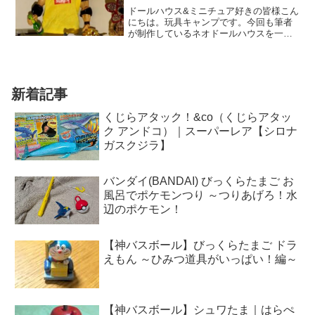
ドールハウス&ミニチュア好きの皆様こん
にちは。玩具キャンプです。今回も筆者
が制作しているネオドールハウスを一緒
に楽しんでいきましょう('ω')前回のネオド
ールハウス通信はこちらからネオドール
ハウスとはネオドールハウスとは当ブロ
グの筆者が作り...
新着記事
くじらアタック！&co（くじらアタッ
ク アンドコ）｜スーパーレア【シロナ
ガスクジラ】
バンダイ(BANDAI) びっくらたまご お
風呂でポケモンつり ～つりあげろ！水
辺のポケモン！
【神バスボール】びっくらたまご ドラ
えもん ～ひみつ道具がいっぱい！編～
【神バスボール】シュワたま｜はらぺ