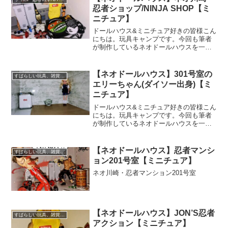
遊びである。↑対するは...
忍者ショップ/NINJA SHOP【ミ
ニチュア】
ドールハウス&ミニチュア好きの皆様こん
にちは。玩具キャンプです。今回も筆者
が制作しているネオドールハウスを一緒
に楽しんでいきましょう('ω')ネオドールハ
ウスとはネオドールハウスとは当ブログ
の筆者が作り上げる、まったく新しいタ
【ネオドールハウス】301号室の
すばらしい玩具、雑貨レビュー
イプのドールハ...
エリーちゃん(ダイソー出身)【ミ
ニチュア】
ドールハウス&ミニチュア好きの皆様こん
にちは。玩具キャンプです。今回も筆者
が制作しているネオドールハウスを一緒
に楽しんでいきましょう('ω')ネオドールハ
ウスとはネオドールハウスとは当ブログ
の筆者が作り上げる、まったく新しいタ
【ネオドールハウス】忍者マンシ
すばらしい玩具、雑貨レビュー
イプのドールハ...
ョン201号室【ミニチュア】
ネオ川崎・忍者マンション201号室
【ネオドールハウス】JON’S忍者
すばらしい玩具、雑貨レビュー
アクション【ミニチュア】